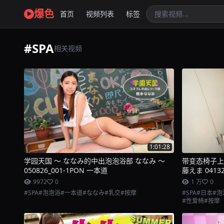
爆色
首页
视频列表
标签
#SPA
相关视频
1:01:28
学园天国 ～ ななみ的中出泡泡浴部 ななみ ～
带变态椅子上
050826_001-1PON 一本道
藤えま 04132
9972
0
1 万
0
#SPA
#泡泡浴
#一本道
#ななみ
#乳交
#按摩
#SPA
#日本
#泡
#性爱椅
#按摩