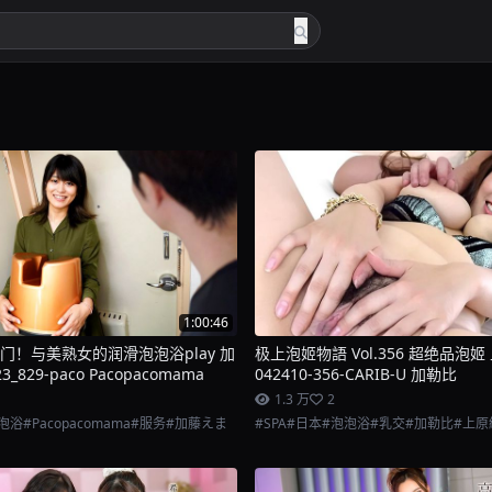
1:00:46
门！与美熟女的润滑泡泡浴play 加
极上泡姬物語 Vol.356 超绝品泡姬
3_829-paco Pacopacomama
042410-356-CARIB-U 加勒比
1.3 万
2
泡浴
#Pacopacomama
#服务
#加藤えま
#SPA
#日本
#泡泡浴
#乳交
#加勒比
#上原