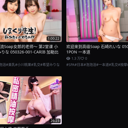
1:00:22
Soap女郎的老师～ 第2堂课 小
欢迎来到高级Soap 石崎れいな 0504
な 050326-001-CARIB 加勒比
1PON 一本道
1.3 万
0
泡浴
#美乳
#小川桃果
#乳交
#希望みりな
#SPA
#日本
#泡泡浴
#一本道
#乳交
#按摩
26:23