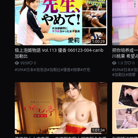
1:00:29
极上泡姫物語 Vol.113 優香 060123-004-carib
把你培养成一流
加勒比
川桃果 希望みり
9939
0
1.9 万
0
#SPA
#日本
#泡泡浴
#加勒比
#優香
#按摩
#疗愈
#SPA
#日本
#泡
#加勒比
#按摩
1:01:34