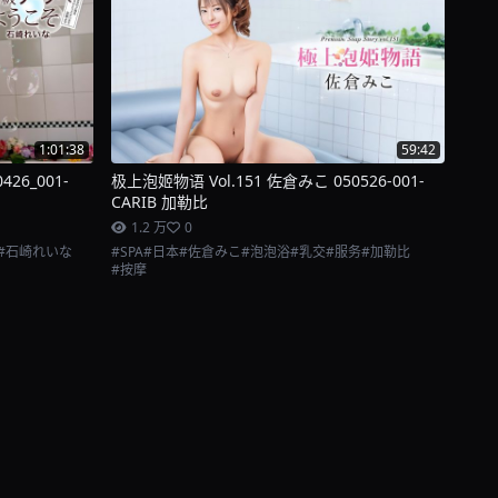
1:01:38
59:42
26_001-
极上泡姬物语 Vol.151 佐倉みこ 050526-001-
CARIB 加勒比
1.2 万
0
#石崎れいな
#SPA
#日本
#佐倉みこ
#泡泡浴
#乳交
#服务
#加勒比
#按摩