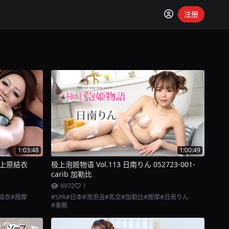
注册
1:03:48
1:00:49
 上原結衣
极上泡姬物语 Vol.113 日南りん 052723-001-
carib 加勒比
9972
1
結衣
#按摩
#SPA
#日本
#泡泡浴
#乳交
#加勒比
#按摩
#日南りん
#美鲍