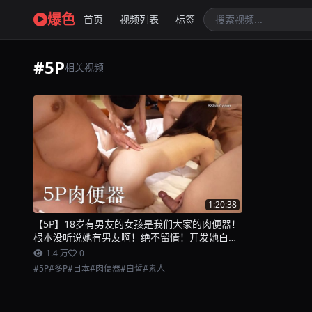
爆色
首页
视频列表
标签
#5P
相关视频
1:20:38
【5P】18岁有男友的女孩是我们大家的肉便器！
根本没听说她有男友啊！绝不留情！开发她白皙
E杯身体！！白虎小穴被撑开！！！停不下来的
1.4 万
0
连续中出与大量射精
#5P
#多P
#日本
#肉便器
#白皙
#素人