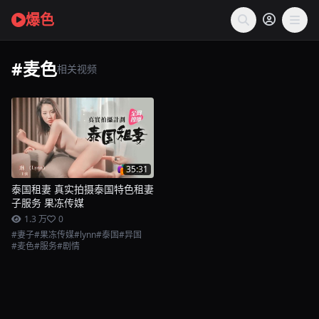
爆色
#麦色
相关视频
35:31
泰国租妻 真实拍摄泰国特色租妻
子服务 果冻传媒
1.3 万
0
#妻子
#果冻传媒
#lynn
#泰国
#异国
#麦色
#服务
#剧情