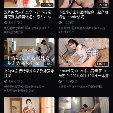
1:00:46
27:08
洗练的大人疗愈亭 ～还不行哦，
下班小护士和医师相约一起高潮
等回到房间再做吧～ 泉りおん
喷射 jennie洁妮
032423-001-carib 加勒比
1.4 万
0
1.9 万
1
#无毛
#骑乘
#和服
#日本
#泉りおん
#骑乘
#制服
#角色扮演
#jennie洁妮
#加勒比
#疗愈
#剧情
#护士
23:57
1:00:11
上海90后模特嫩妹众多姿势强势
PtoM性爱 PtoM中出吞精 田中
狂操
華恋 042926_001-1PON 一本道
1.6 万
0
1.4 万
2
#骑乘
#探花
#制服
#嫩妹
#国产
#骑乘
#日本
#一本道
#口爆
#吞精
#多姿势
#上海
#兔女郎