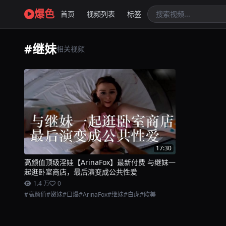
爆色
首页
视频列表
标签
#继妹
相关视频
17:30
高颜值顶级淫娃【ArinaFox】最新付费 与继妹一
起逛卧室商店，最后演变成公共性爱
1.4 万
0
#高颜值
#嫩妹
#口爆
#ArinaFox
#继妹
#白虎
#欧美