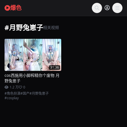
爆色
#月野兔崽子
相关视频
31:36
cos西施用小脚榨精你个废物 月
野兔崽子
1.2 万
0
#角色扮演
#国产
#月野兔崽子
#cosplay