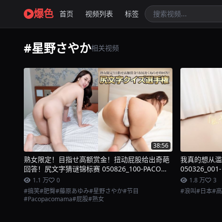
爆色
首页
视频列表
标签
#星野さやか
相关视频
38:56
熟女限定！目指せ高额赏金！扭动屁股给出奇葩
我真的想从滥
回答！尻文字猜谜锦标赛 050826_100-PACO
050326_00
Pacopacomama
1.1 万
0
1.8 万
3
#搞笑
#肥臀
#藤原あゆみ
#星野さやか
#节目
#浪叫
#日本
#
#Pacopacomama
#屁股
#熟女