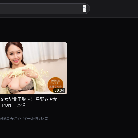
59:04
交女毕业了啦～！ 星野さやか
1-1PON 一本道
高潮
#星野さやか
#一本道
#反差