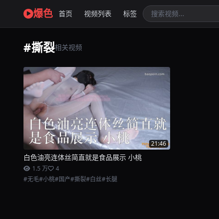
爆色
首页
视频列表
标签
#撕裂
相关视频
21:46
白色油亮连体丝简直就是食品展示 小桃
1.5 万
4
#无毛
#小桃
#国产
#撕裂
#白丝
#长腿