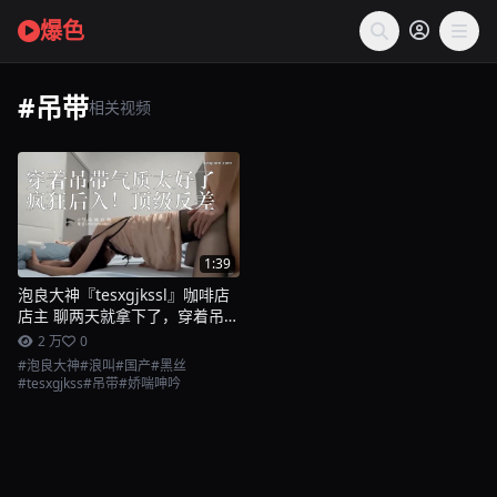
爆色
#吊带
相关视频
1:39
泡良大神『tesxgjkssl』咖啡店
店主 聊两天就拿下了，穿着吊带
气质太好了 疯狂后入！顶级反
2 万
0
差！
#泡良大神
#浪叫
#国产
#黑丝
#tesxgjkss
#吊带
#娇喘呻吟