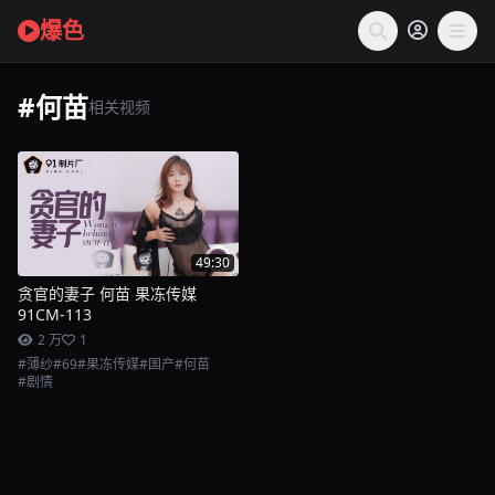
爆色
#何苗
相关视频
49:30
贪官的妻子 何苗 果冻传媒
91CM-113
2 万
1
#薄纱
#69
#果冻传媒
#国产
#何苗
#剧情