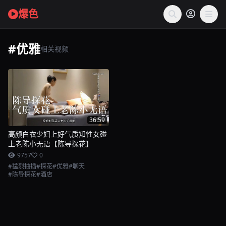
爆色
#优雅
相关视频
36:59
高颜白衣少妇上好气质知性女碰
上老陈小无语【陈导探花】
9757
0
#猛烈抽插
#探花
#优雅
#聊天
#陈导探花
#酒店